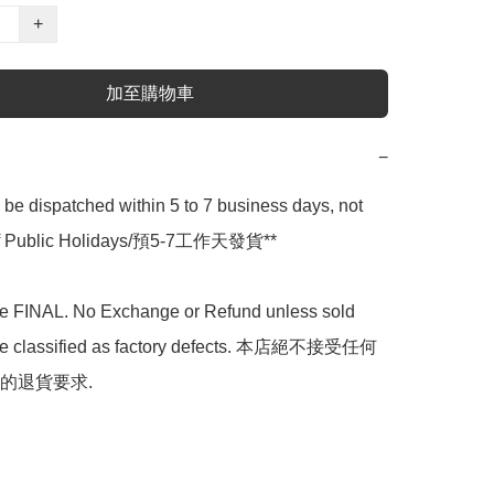
+
加至購物車
−
l be dispatched within 5 to 7 business days, not 
 of Public Holidays/預5-7工作天發貨**

are FINAL. No Exchange or Refund unless sold 
are classified as factory defects. 本店絕不接受任何
的退貨要求.