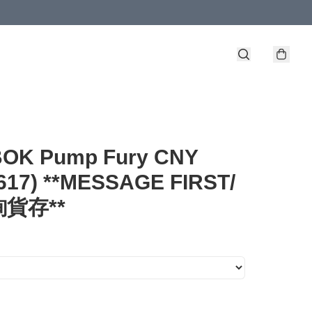
OK Pump Fury CNY
617) **MESSAGE FIRST/
貨存**