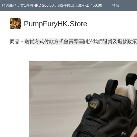
精選商品，買1件減HKD 200.00；買2件或以上減HKD 450.00
詳情
AAPE商品,會員專享9折或以上（按會員等級）AAPE products, members can enjoy 10% off
精選商品，任選買2件或以上減HKD 100.00
購物滿 HKD 800.00即享免運費優惠！（適用於 特定的送貨方式 )
詳情
PumpFuryHK.Store
商品
送貨方式
付款方式
會員專區
關於我們
退貨及退款政策