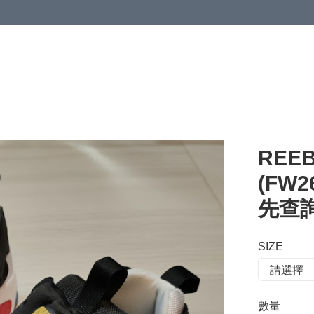
 or more (based on membership level)
詳情
REEB
(FW2
先查詢
SIZE
數量