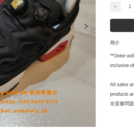
−
簡介
**Order wil
inclusive
All sales 
products 
非質量問題