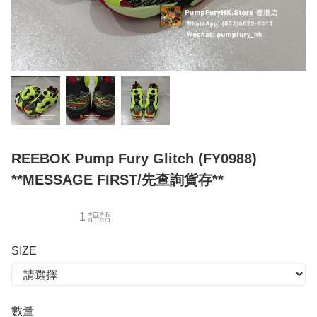
REEBOK Pump Fury Glitch (FY0988)
**MESSAGE FIRST/先查詢貨存**
1 評語
SIZE
數量