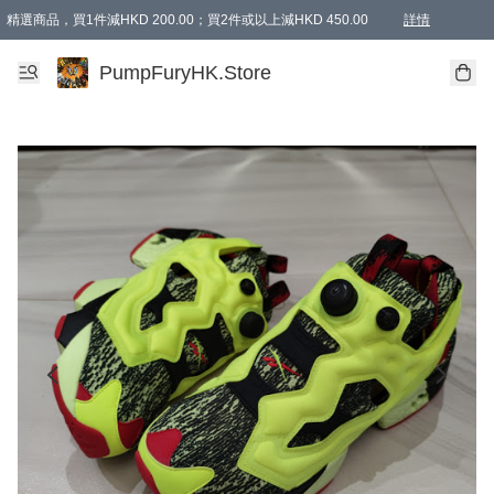
精選商品，買1件減HKD 200.00；買2件或以上減HKD 450.00
詳情
AAPE商品,會員專享9折或以上（按會員等級）AAPE products, members can enjoy 10% off
精選商品，任選買2件或以上減HKD 100.00
購物滿 HKD 800.00即享免運費優惠！（適用於 特定的送貨方式 )
詳情
PumpFuryHK.Store