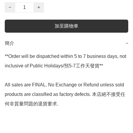
−
+
加至購物車
簡介
−
**Order will be dispatched within 5 to 7 business days, not 
inclusive of Public Holidays/預5-7工作天發貨**

All sales are FINAL. No Exchange or Refund unless sold 
products are classified as factory defects. 本店絕不接受任
何非質量問題的退貨要求.