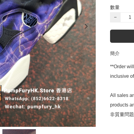
數量
−
簡介
**Order wil
inclusive
All sales 
products 
非質量問題