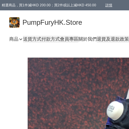
精選商品，買1件減HKD 200.00；買2件或以上減HKD 450.00
詳情
AAPE商品,會員專享9折或以上（按會員等級）AAPE products, members can enjoy 10% off
精選商品，任選買2件或以上減HKD 100.00
購物滿 HKD 800.00即享免運費優惠！（適用於 特定的送貨方式 )
詳情
PumpFuryHK.Store
商品
送貨方式
付款方式
會員專區
關於我們
退貨及退款政策