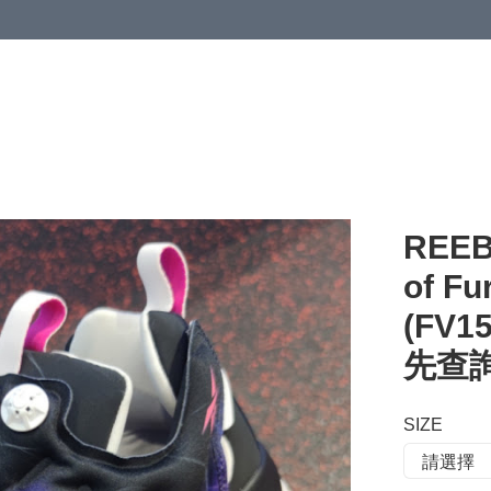
 or more (based on membership level)
詳情
REEB
of Fu
(FV1
先查詢
SIZE