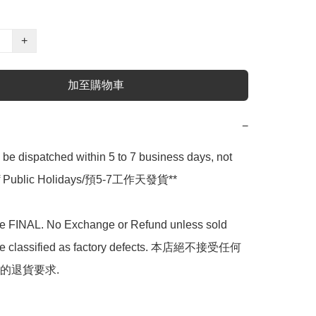
+
加至購物車
−
l be dispatched within 5 to 7 business days, not 
 of Public Holidays/預5-7工作天發貨**

are FINAL. No Exchange or Refund unless sold 
are classified as factory defects. 本店絕不接受任何
的退貨要求.