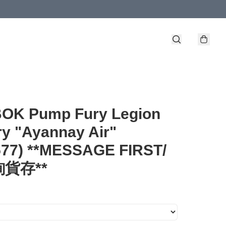
OK Pump Fury Legion
ry "Ayannay Air"
577) **MESSAGE FIRST/
貨存**