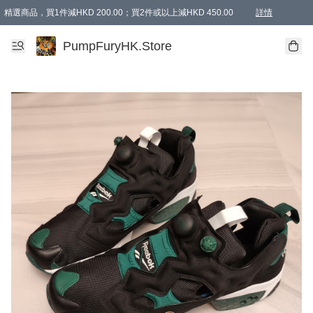
精選商品，買1件減HKD 200.00；買2件或以上減HKD 450.00
詳情
AAPE商品,會員專享9折或以上（按會員等級）AAPE products, members can enjoy 10% off
精選商品，任選買2件或以上減HKD 100.00
購物滿 HKD 800.00即享免運費優惠！（適用於 特定的送貨方式 )
詳情
PumpFuryHK.Store