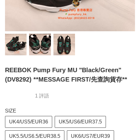
REEBOK Pump Fury MU "Black/Green"
(DV8292) **MESSAGE FIRST/先查詢貨存**
1 評語
SIZE
UK4/US5/EUR36
UK5/US6/EUR37.5
UK5.5/US6.5/EUR38.5
UK6/US7/EUR39