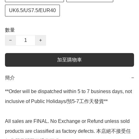
UK6.5/US7.5/EUR40
數量
−
+
加至購物車
簡介
−
**Order will be dispatched within 5 to 7 business days, not 
inclusive of Public Holidays/預5-7工作天發貨**

All sales are FINAL. No Exchange or Refund unless sold 
products are classified as factory defects. 本店絕不接受任