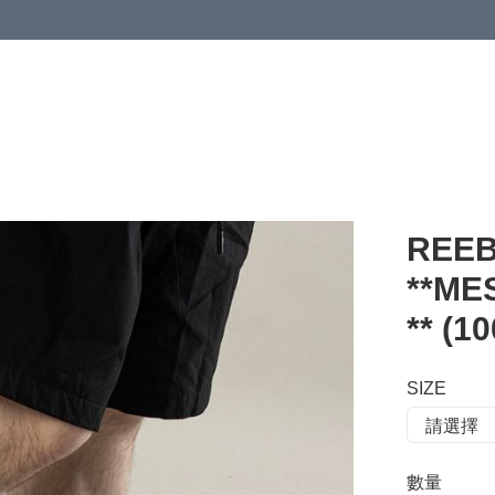
 or more (based on membership level)
詳情
REEB
**M
** (1
SIZE
數量