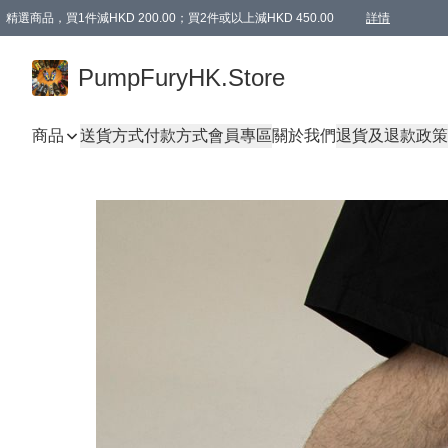
精選商品，買1件減HKD 200.00；買2件或以上減HKD 450.00
詳情
AAPE商品,會員專享9折或以上（按會員等級）AAPE products, members can enjoy 10% off
精選商品，任選買2件或以上減HKD 100.00
購物滿 HKD 800.00即享免運費優惠！（適用於 特定的送貨方式 )
詳情
PumpFuryHK.Store
商品
送貨方式
付款方式
會員專區
關於我們
退貨及退款政策