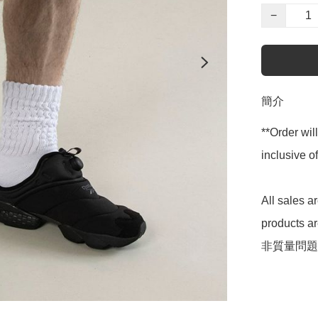
−
簡介
**Order wil
inclusive
All sales 
products 
非質量問題