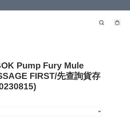
OK Pump Fury Mule
ESSAGE FIRST/先查詢貨存
00230815)