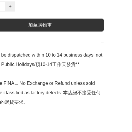
+
加至購物車
−
l be dispatched within 10 to 14 business days, not 
 of Public Holidays/預10-14工作天發貨**

are FINAL. No Exchange or Refund unless sold 
are classified as factory defects. 本店絕不接受任何
的退貨要求.