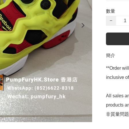
數量
−
簡介
**Order wil
inclusive
All sales 
products 
非質量問題