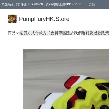
精選商品，買1件減HKD 200.00；買2件或以上減HKD 450.00
詳情
AAPE商品,會員專享9折或以上（按會員等級）AAPE products, members can enjoy 10% off
精選商品，任選買2件或以上減HKD 100.00
購物滿 HKD 800.00即享免運費優惠！（適用於 特定的送貨方式 )
詳情
PumpFuryHK.Store
商品
送貨方式
付款方式
會員專區
關於我們
退貨及退款政策