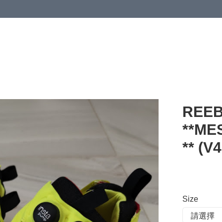
 or more (based on membership level)
詳情
REEB
**M
** (V
Size