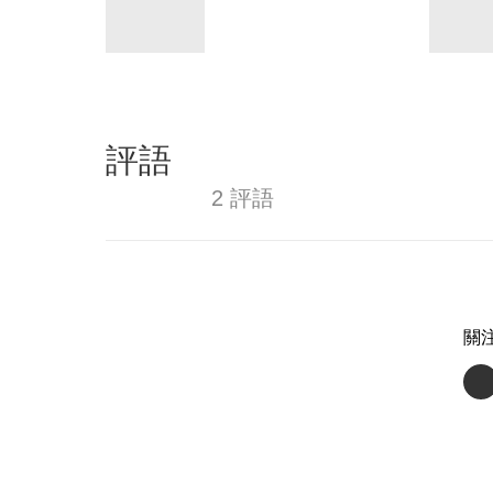
評語
2 評語
關