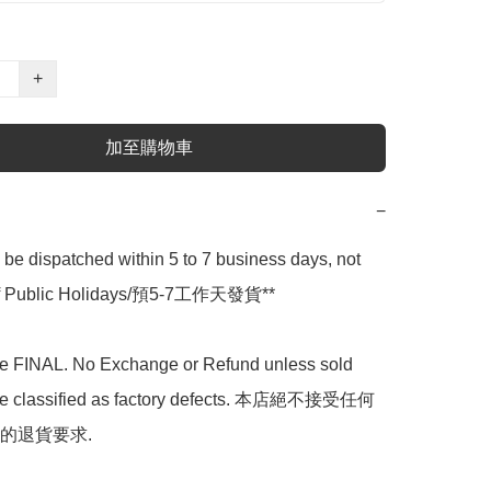
+
加至購物車
−
l be dispatched within 5 to 7 business days, not 
 of Public Holidays/預5-7工作天發貨**

are FINAL. No Exchange or Refund unless sold 
are classified as factory defects. 本店絕不接受任何
的退貨要求.
