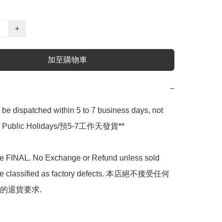
+
加至購物車
−
l be dispatched within 5 to 7 business days, not 
 of Public Holidays/預5-7工作天發貨**

are FINAL. No Exchange or Refund unless sold 
are classified as factory defects. 本店絕不接受任何
的退貨要求.