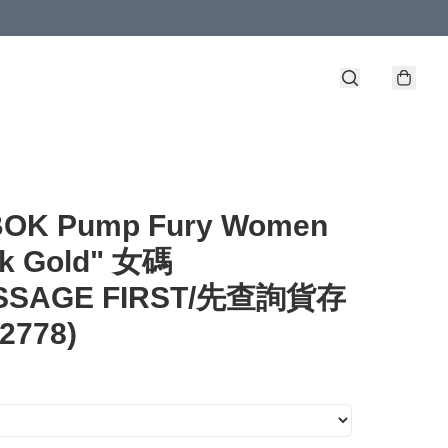
OK Pump Fury Women
ck Gold" 女碼
ESSAGE FIRST/先查詢貨存
62778)