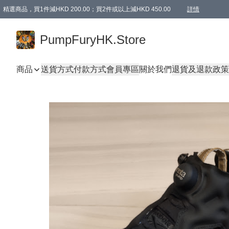
精選商品，買1件減HKD 200.00；買2件或以上減HKD 450.00
詳情
AAPE商品,會員專享9折或以上（按會員等級）AAPE products, members can enjoy 10% off
精選商品，任選買2件或以上減HKD 100.00
購物滿 HKD 800.00即享免運費優惠！（適用於 特定的送貨方式 )
詳情
PumpFuryHK.Store
商品
送貨方式
付款方式
會員專區
關於我們
退貨及退款政策