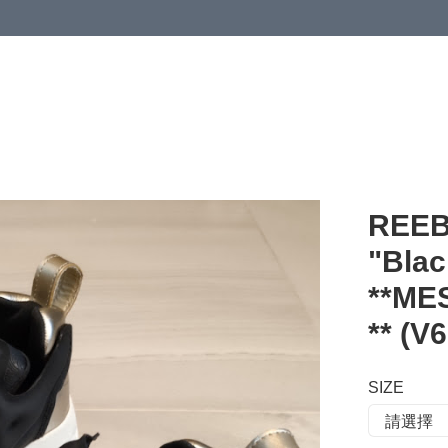
 or more (based on membership level)
詳情
REEB
"Bla
**M
** (V
SIZE