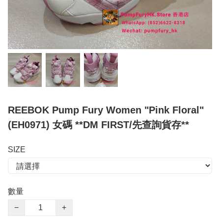
REEBOK Pump Fury Women "Pink Floral"
(EH0971) 女碼 **DM FIRST/先查詢貨存**
SIZE
數量
−
+