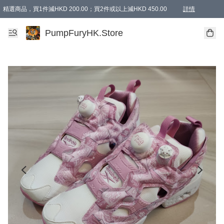
精選商品，買1件減HKD 200.00；買2件或以上減HKD 450.00
詳情
AAPE商品,會員專享9折或以上（按會員等級）AAPE products, members can enjoy 10% off
精選商品，任選買2件或以上減HKD 100.00
購物滿 HKD 800.00即享免運費優惠！（適用於 特定的送貨方式 )
詳情
PumpFuryHK.Store