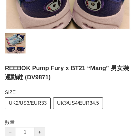
REEBOK Pump Fury x BT21 “Mang” 男女裝
運動鞋 (DV9871)
SIZE
UK2/US3/EUR33
UK3/US4/EUR34.5
數量
−
+