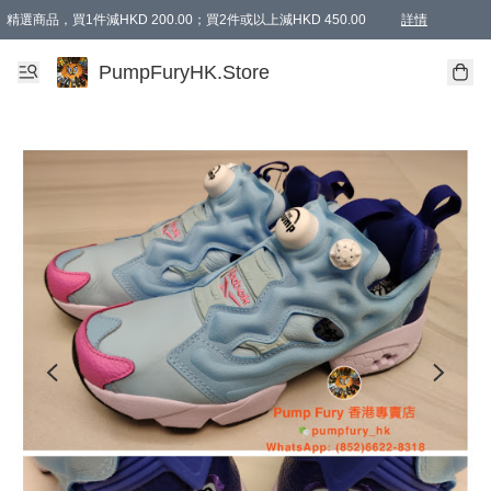
精選商品，買1件減HKD 200.00；買2件或以上減HKD 450.00
詳情
AAPE商品,會員專享9折或以上（按會員等級）AAPE products, members can enjoy 10% off
精選商品，任選買2件或以上減HKD 100.00
購物滿 HKD 800.00即享免運費優惠！（適用於 特定的送貨方式 )
詳情
PumpFuryHK.Store