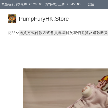
精選商品，買1件減HKD 200.00；買2件或以上減HKD 450.00
詳情
AAPE商品,會員專享9折或以上（按會員等級）AAPE products, members can enjoy 10% off
精選商品，任選買2件或以上減HKD 100.00
購物滿 HKD 800.00即享免運費優惠！（適用於 特定的送貨方式 )
詳情
PumpFuryHK.Store
商品
送貨方式
付款方式
會員專區
關於我們
退貨及退款政策