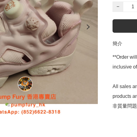
−
簡介
**Order wil
inclusive
All sales 
products 
非質量問題