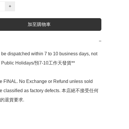
+
加至購物車
−
l be dispatched within 7 to 10 business days, not 
 of Public Holidays/預7-10工作天發貨**

are FINAL. No Exchange or Refund unless sold 
are classified as factory defects. 本店絕不接受任何
的退貨要求.