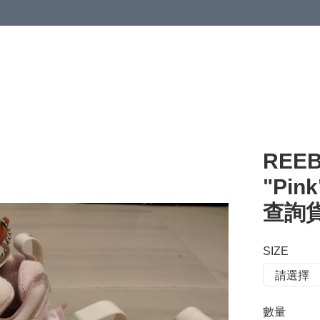
 or more (based on membership level)
詳情
REEB
"Pin
查詢貨存
SIZE
數量