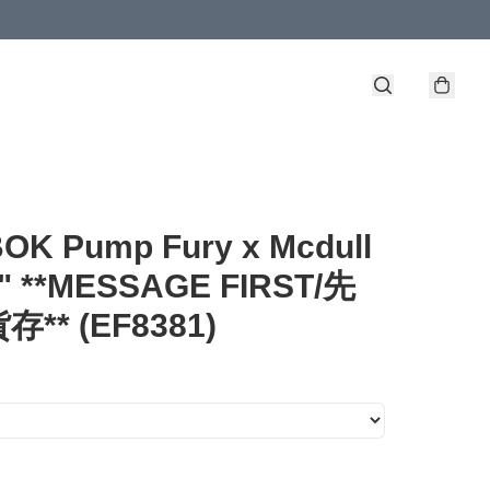
OK Pump Fury x Mcdull
k" **MESSAGE FIRST/先
** (EF8381)