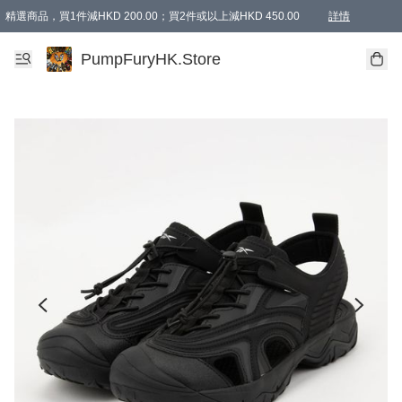
精選商品，買1件減HKD 200.00；買2件或以上減HKD 450.00
詳情
AAPE商品,會員專享9折或以上（按會員等級）AAPE products, members can enjoy 10% off
精選商品，任選買2件或以上減HKD 100.00
購物滿 HKD 800.00即享免運費優惠！（適用於 特定的送貨方式 )
詳情
PumpFuryHK.Store