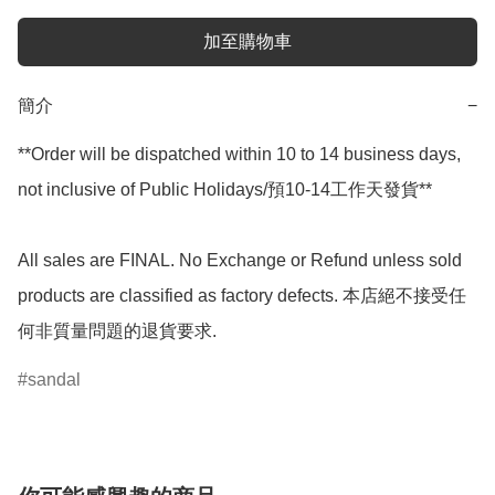
加至購物車
簡介
−
**Order will be dispatched within 10 to 14 business days, 
not inclusive of Public Holidays/預10-14工作天發貨**

All sales are FINAL. No Exchange or Refund unless sold 
products are classified as factory defects. 本店絕不接受任
何非質量問題的退貨要求.
sandal