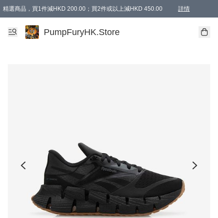
精選商品，買1件減HKD 200.00；買2件或以上減HKD 450.00
詳情
AAPE商品,會員專享9折或以上（按會員等級）AAPE products, members can enjoy 10% off
精選商品，任選買2件或以上減HKD 100.00
購物滿 HKD 800.00即享免運費優惠！（適用於 特定的送貨方式 )
詳情
PumpFuryHK.Store