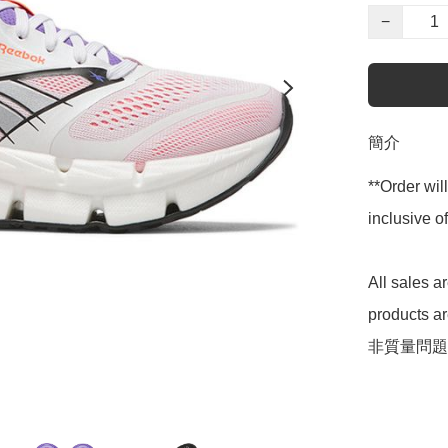
−
簡介
**Order wil
inclusive
All sales 
products 
非質量問題