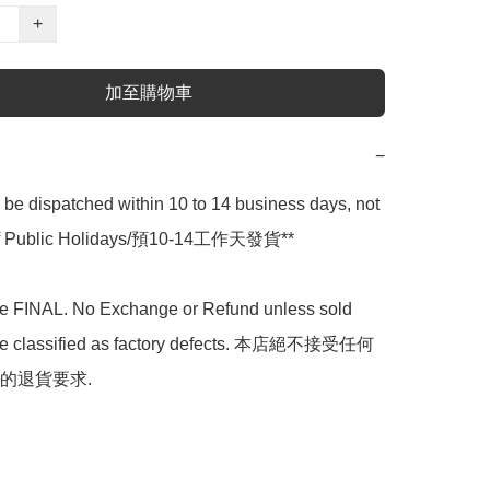
+
加至購物車
−
l be dispatched within 10 to 14 business days, not 
 of Public Holidays/預10-14工作天發貨**

are FINAL. No Exchange or Refund unless sold 
are classified as factory defects. 本店絕不接受任何
的退貨要求.