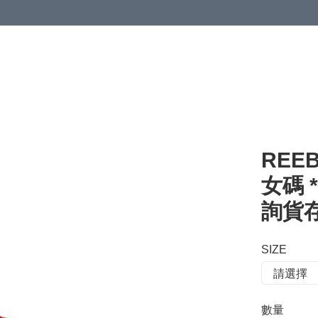
 or more (based on membership level)
詳情
REEB
女碼 *
詢貨存*
SIZE
數量