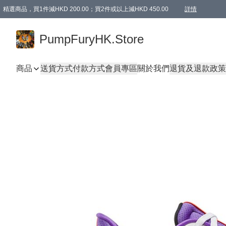
精選商品，買1件減HKD 200.00；買2件或以上減HKD 450.00
詳情
AAPE商品,會員專享9折或以上（按會員等級）AAPE products, members can enjoy 10% off
精選商品，任選買2件或以上減HKD 100.00
購物滿 HKD 800.00即享免運費優惠！（適用於 特定的送貨方式 )
詳情
PumpFuryHK.Store
商品
送貨方式
付款方式
會員專區
關於我們
退貨及退款政策