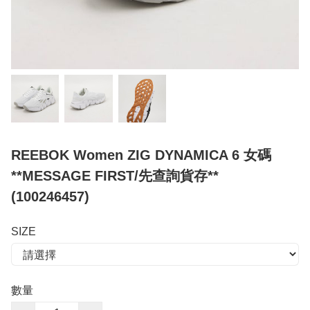
REEBOK Women ZIG DYNAMICA 6 女碼
**MESSAGE FIRST/先查詢貨存**
(100246457)
SIZE
數量