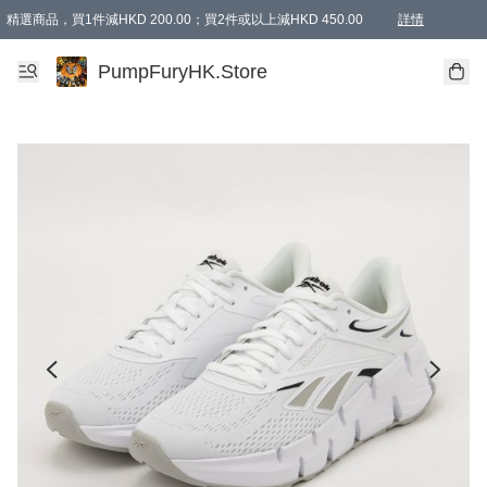
精選商品，買1件減HKD 200.00；買2件或以上減HKD 450.00
詳情
AAPE商品,會員專享9折或以上（按會員等級）AAPE products, members can enjoy 10% off
精選商品，任選買2件或以上減HKD 100.00
購物滿 HKD 800.00即享免運費優惠！（適用於 特定的送貨方式 )
詳情
PumpFuryHK.Store