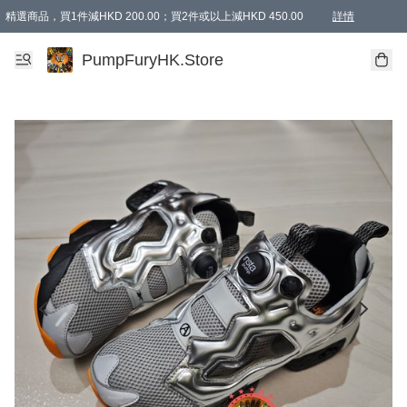
精選商品，買1件減HKD 200.00；買2件或以上減HKD 450.00
詳情
AAPE商品,會員專享9折或以上（按會員等級）AAPE products, members can enjoy 10% off
精選商品，任選買2件或以上減HKD 100.00
購物滿 HKD 800.00即享免運費優惠！（適用於 特定的送貨方式 )
詳情
PumpFuryHK.Store