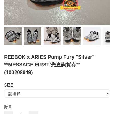
REEBOK x ARIES Pump Fury "Silver"
**MESSAGE FIRST/先查詢貨存**
(100208649)
SIZE
數量