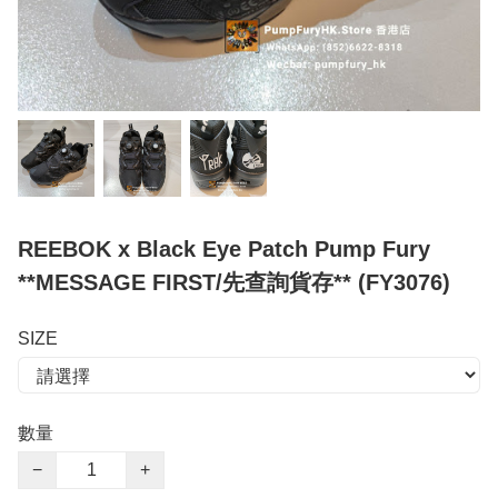
REEBOK x Black Eye Patch Pump Fury
**MESSAGE FIRST/先查詢貨存** (FY3076)
SIZE
數量
−
+