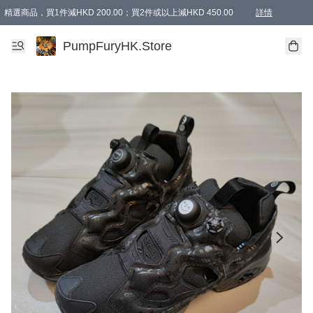
精選商品，買1件減HKD 200.00；買2件或以上減HKD 450.00
詳情
AAPE商品,會員專享9折或以上（按會員等級）AAPE products, members can enjoy 10% off
精選商品，任選買2件或以上減HKD 100.00
購物滿 HKD 800.00即享免運費優惠！（適用於 特定的送貨方式 )
詳情
PumpFuryHK.Store