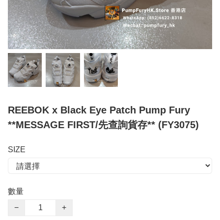
REEBOK x Black Eye Patch Pump Fury
**MESSAGE FIRST/先查詢貨存** (FY3075)
SIZE
數量
−
+