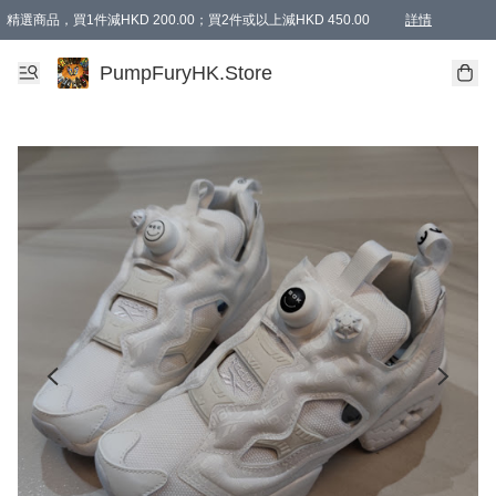
精選商品，買1件減HKD 200.00；買2件或以上減HKD 450.00
詳情
AAPE商品,會員專享9折或以上（按會員等級）AAPE products, members can enjoy 10% off
精選商品，任選買2件或以上減HKD 100.00
購物滿 HKD 800.00即享免運費優惠！（適用於 特定的送貨方式 )
詳情
PumpFuryHK.Store