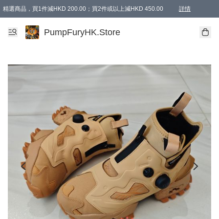
精選商品，買1件減HKD 200.00；買2件或以上減HKD 450.00
詳情
AAPE商品,會員專享9折或以上（按會員等級）AAPE products, members can enjoy 10% off
精選商品，任選買2件或以上減HKD 100.00
購物滿 HKD 800.00即享免運費優惠！（適用於 特定的送貨方式 )
詳情
PumpFuryHK.Store