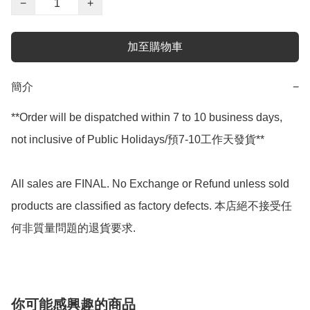
−
+
加至購物車
簡介
−
**Order will be dispatched within 7 to 10 business days, 
not inclusive of Public Holidays/預7-10工作天發貨**

All sales are FINAL. No Exchange or Refund unless sold 
products are classified as factory defects. 本店絕不接受任
你可能感興趣的商品