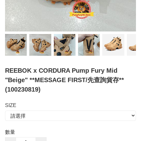
REEBOK x CORDURA Pump Fury Mid
"Beige" **MESSAGE FIRST/先查詢貨存**
(100230819)
SIZE
數量