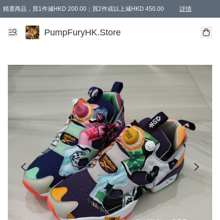
精選商品，買1件減HKD 200.00；買2件或以上減HKD 450.00
詳情
AAPE商品,會員專享9折或以上（按會員等級）AAPE products, members can enjoy 10% off
精選商品，任選買2件或以上減HKD 100.00
購物滿 HKD 800.00即享免運費優惠！（適用於 特定的送貨方式 )
詳情
PumpFuryHK.Store