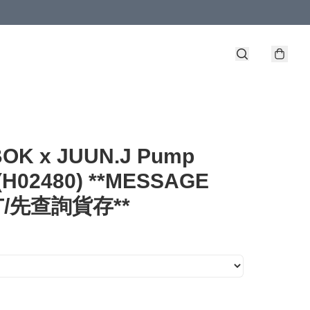
OK x JUUN.J Pump
 (H02480) **MESSAGE
ST/先查詢貨存**