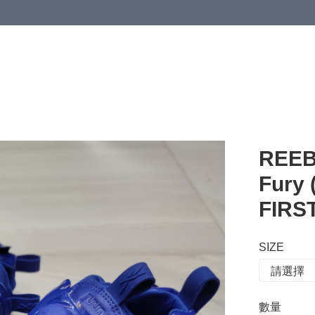
 or more (based on membership level)
詳情
REEB
Fury
FIR
SIZE
數量