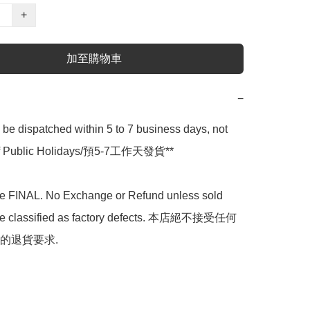
+
加至購物車
−
l be dispatched within 5 to 7 business days, not 
 of Public Holidays/預5-7工作天發貨**

are FINAL. No Exchange or Refund unless sold 
are classified as factory defects. 本店絕不接受任何
的退貨要求.