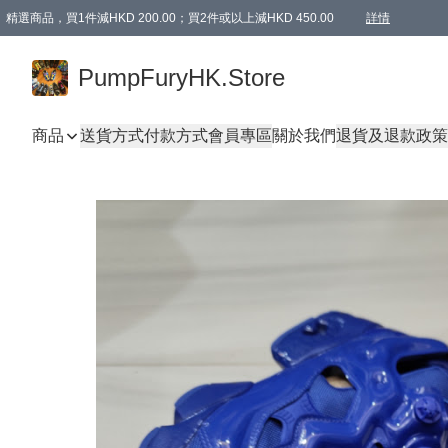
精選商品，買1件減HKD 200.00；買2件或以上減HKD 450.00
詳情
AAPE商品,會員專享9折或以上（按會員等級）AAPE products, members can enjoy 10% off
精選商品，任選買2件或以上減HKD 100.00
購物滿 HKD 800.00即享免運費優惠！（適用於 特定的送貨方式 )
詳情
PumpFuryHK.Store
商品
送貨方式
付款方式
會員專區
關於我們
退貨及退款政策