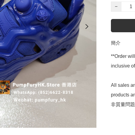
−
簡介
**Order wil
inclusive
All sales 
products 
非質量問題