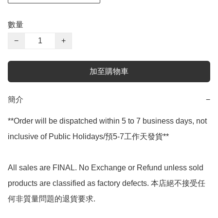
數量
−
+
加至購物車
簡介
−
**Order will be dispatched within 5 to 7 business days, not 
inclusive of Public Holidays/預5-7工作天發貨**

All sales are FINAL. No Exchange or Refund unless sold 
products are classified as factory defects. 本店絕不接受任
何非質量問題的退貨要求.