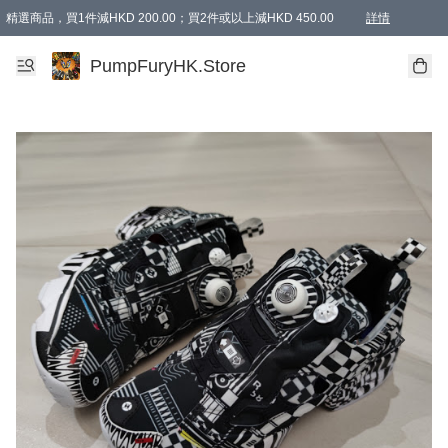
精選商品，買1件減HKD 200.00；買2件或以上減HKD 450.00
詳情
AAPE商品,會員專享9折或以上（按會員等級）AAPE products, members can enjoy 10% off
精選商品，任選買2件或以上減HKD 100.00
購物滿 HKD 800.00即享免運費優惠！（適用於 特定的送貨方式 )
詳情
PumpFuryHK.Store