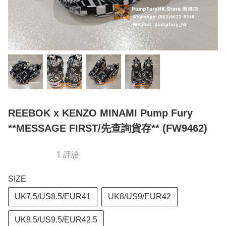
REEBOK x KENZO MINAMI Pump Fury
**MESSAGE FIRST/先查詢貨存** (FW9462)
1 評語
SIZE
UK7.5/US8.5/EUR41
UK8/US9/EUR42
UK8.5/US9.5/EUR42.5