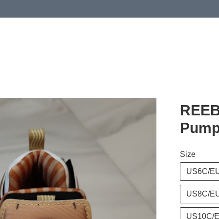
 or more (based on membership level)
詳情
REEB
Pump
Size
US6C/E
US8C/E
US10C/