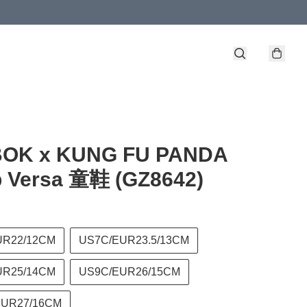
OK x KUNG FU PANDA
 Versa 童鞋 (GZ8642)
UR22/12CM
US7C/EUR23.5/13CM
UR25/14CM
US9C/EUR26/15CM
EUR27/16CM