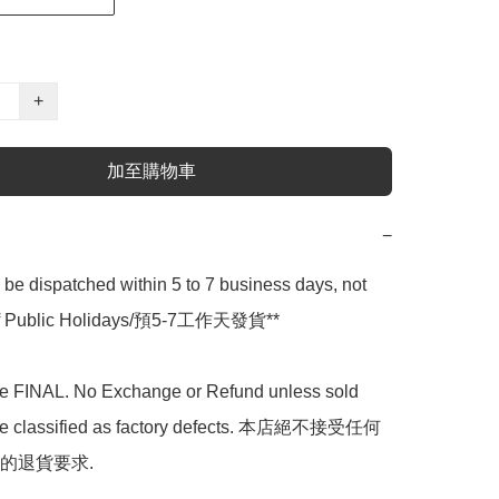
+
加至購物車
−
l be dispatched within 5 to 7 business days, not 
 of Public Holidays/預5-7工作天發貨**

are FINAL. No Exchange or Refund unless sold 
are classified as factory defects. 本店絕不接受任何
的退貨要求.