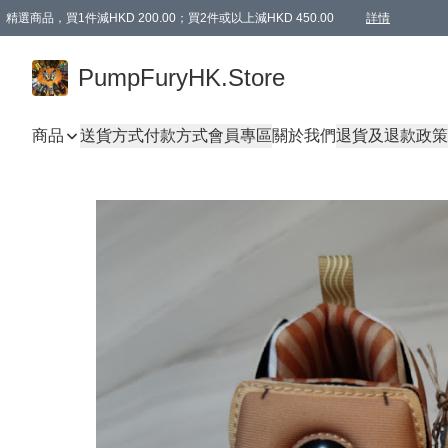
精選商品，買1件減HKD 200.00；買2件或以上減HKD 450.00
詳情
AAPE商品,會員專享9折或以上（按會員等級）AAPE products, members can enjoy 10% off
精選商品，任選買2件或以上減HKD 100.00
購物滿 HKD 800.00即享免運費優惠！（適用於 特定的送貨方式 )
詳情
PumpFuryHK.Store
商品
送貨方式
付款方式
會員專區
關於我們
退貨及退款政策