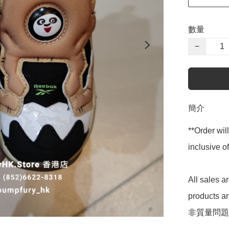
數量
−
簡介
**Order wil
inclusive
All sales 
products 
非質量問題