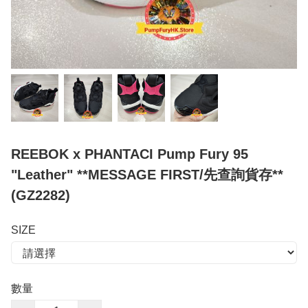
REEBOK x PHANTACI Pump Fury 95
"Leather" **MESSAGE FIRST/先查詢貨存**
(GZ2282)
SIZE
數量