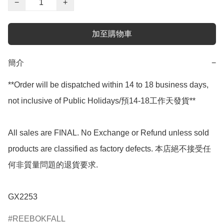
−
+
加至購物車
簡介
−
**Order will be dispatched within 14 to 18 business days, 
not inclusive of Public Holidays/預14-18工作天發貨**

All sales are FINAL. No Exchange or Refund unless sold 
products are classified as factory defects. 本店絕不接受任
何非質量問題的退貨要求.

GX2253
REEBOKFALL