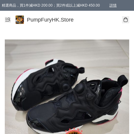
精選商品，買1件減HKD 200.00；買2件或以上減HKD 450.00
詳情
AAPE商品,會員專享9折或以上（按會員等級）AAPE products, members can enjoy 10% off
精選商品，任選買2件或以上減HKD 100.00
購物滿 HKD 800.00即享免運費優惠！（適用於 特定的送貨方式 )
詳情
PumpFuryHK.Store