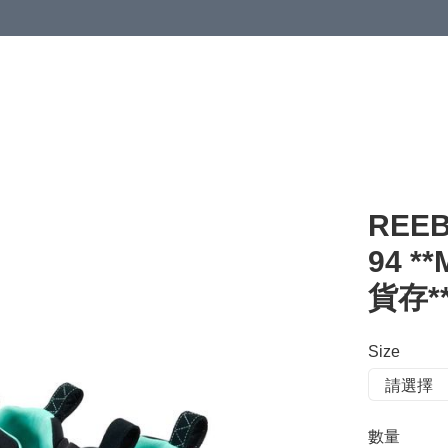
 or more (based on membership level)
詳情
REEB
94 *
貨存*
Size
數量