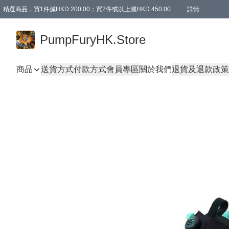
精選商品，買1件減HKD 200.00；買2件或以上減HKD 450.00
詳情
AAPE商品,會員專享9折或以上（按會員等級）AAPE products, members can enjoy 10% off
精選商品，任選買2件或以上減HKD 100.00
購物滿 HKD 800.00即享免運費優惠！（適用於 特定的送貨方式 )
詳情
PumpFuryHK.Store
商品
送貨方式
付款方式
會員專區
關於我們
退貨及退款政策