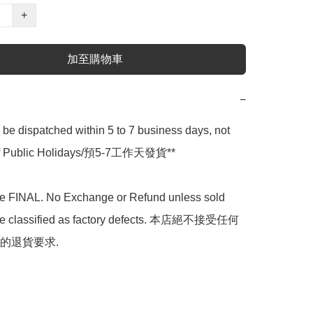
+
加至購物車
−
l be dispatched within 5 to 7 business days, not 
 of Public Holidays/預5-7工作天發貨**

are FINAL. No Exchange or Refund unless sold 
are classified as factory defects. 本店絕不接受任何
的退貨要求.