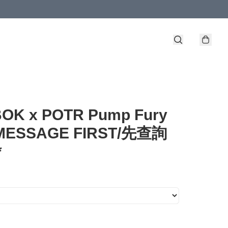
OK x POTR Pump Fury
*MESSAGE FIRST/先查詢
*