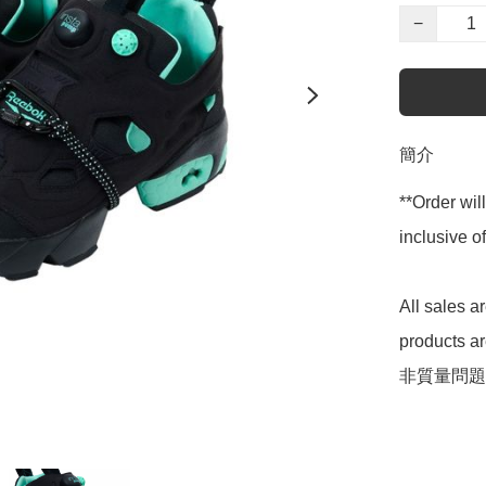
−
簡介
**Order wil
inclusive
All sales 
products 
非質量問題