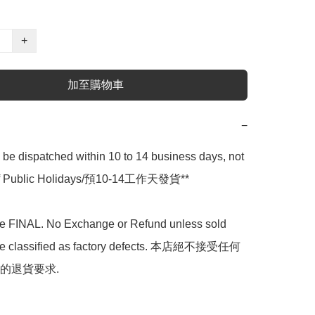
+
加至購物車
−
l be dispatched within 10 to 14 business days, not 
 of Public Holidays/預10-14工作天發貨**

are FINAL. No Exchange or Refund unless sold 
are classified as factory defects. 本店絕不接受任何
的退貨要求.