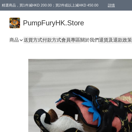
精選商品，買1件減HKD 200.00；買2件或以上減HKD 450.00
詳情
AAPE商品,會員專享9折或以上（按會員等級）AAPE products, members can enjoy 10% off
精選商品，任選買2件或以上減HKD 100.00
購物滿 HKD 800.00即享免運費優惠！（適用於 特定的送貨方式 )
詳情
PumpFuryHK.Store
商品
送貨方式
付款方式
會員專區
關於我們
退貨及退款政策