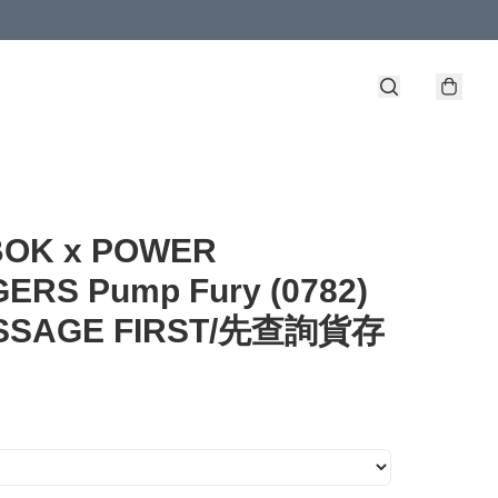
OK x POWER
ERS Pump Fury (0782)
ESSAGE FIRST/先查詢貨存