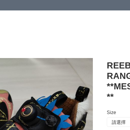
 or more (based on membership level)
詳情
REEB
RANG
**M
**
Size