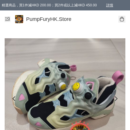
精選商品，買1件減HKD 200.00；買2件或以上減HKD 450.00
詳情
AAPE商品,會員專享9折或以上（按會員等級）AAPE products, members can enjoy 10% off
精選商品，任選買2件或以上減HKD 100.00
購物滿 HKD 800.00即享免運費優惠！（適用於 特定的送貨方式 )
詳情
PumpFuryHK.Store