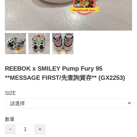
REEBOK x SMILEY Pump Fury 95
**MESSAGE FIRST/先查詢貨存** (GX2253)
SIZE
數量
−
+