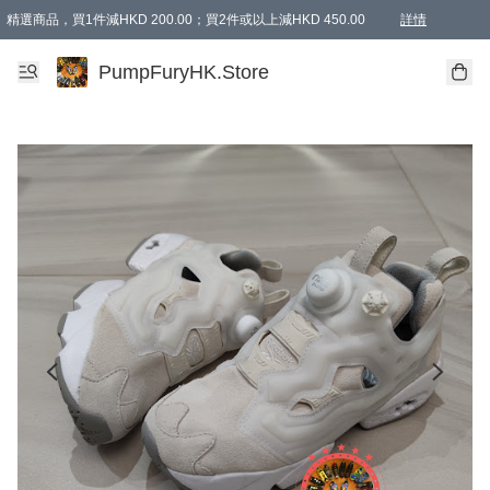
精選商品，買1件減HKD 200.00；買2件或以上減HKD 450.00
詳情
AAPE商品,會員專享9折或以上（按會員等級）AAPE products, members can enjoy 10% off
精選商品，任選買2件或以上減HKD 100.00
購物滿 HKD 800.00即享免運費優惠！（適用於 特定的送貨方式 )
詳情
PumpFuryHK.Store