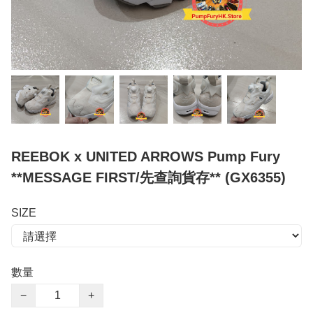
REEBOK x UNITED ARROWS Pump Fury
**MESSAGE FIRST/先查詢貨存** (GX6355)
SIZE
數量
−
+