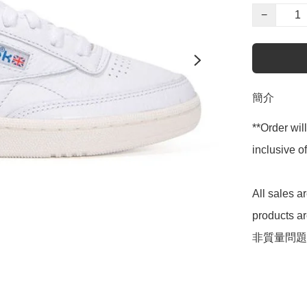
−
簡介
**Order wil
inclusive
All sales 
products 