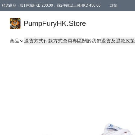
精選商品，買1件減HKD 200.00；買2件或以上減HKD 450.00
詳情
AAPE商品,會員專享9折或以上（按會員等級）AAPE products, members can enjoy 10% off
精選商品，任選買2件或以上減HKD 100.00
購物滿 HKD 800.00即享免運費優惠！（適用於 特定的送貨方式 )
詳情
PumpFuryHK.Store
商品
送貨方式
付款方式
會員專區
關於我們
退貨及退款政策