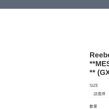
 or more (based on membership level)
詳情
Reeb
**M
** (G
SIZE
數量