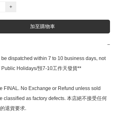
+
加至購物車
−
l be dispatched within 7 to 10 business days, not 
 of Public Holidays/預7-10工作天發貨**

are FINAL. No Exchange or Refund unless sold 
are classified as factory defects. 本店絕不接受任何