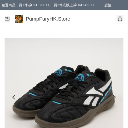
精選商品，買1件減HKD 200.00；買2件或以上減HKD 450.00
詳情
AAPE商品,會員專享9折或以上（按會員等級）AAPE products, members can enjoy 10% off
精選商品，任選買2件或以上減HKD 100.00
購物滿 HKD 800.00即享免運費優惠！（適用於 特定的送貨方式 )
詳情
PumpFuryHK.Store