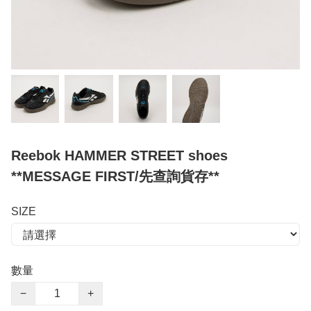
Reebok HAMMER STREET shoes
**MESSAGE FIRST/先查詢貨存**
SIZE
數量
−
+