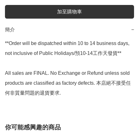
加至購物車
簡介
−
**Order will be dispatched within 10 to 14 business days, 
not inclusive of Public Holidays/預10-14工作天發貨**

All sales are FINAL. No Exchange or Refund unless sold 
products are classified as factory defects. 本店絕不接受任
你可能感興趣的商品